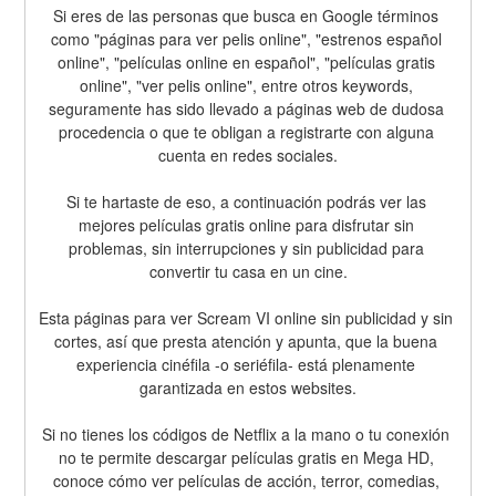
Si eres de las personas que busca en Google términos 
como "páginas para ver pelis online", "estrenos español 
online", "películas online en español", "películas gratis 
online", "ver pelis online", entre otros keywords, 
seguramente has sido llevado a páginas web de dudosa 
procedencia o que te obligan a registrarte con alguna 
cuenta en redes sociales.
Si te hartaste de eso, a continuación podrás ver las 
mejores películas gratis online para disfrutar sin 
problemas, sin interrupciones y sin publicidad para 
convertir tu casa en un cine.
Esta páginas para ver Scream VI online sin publicidad y sin 
cortes, así que presta atención y apunta, que la buena 
experiencia cinéfila -o seriéfila- está plenamente 
garantizada en estos websites.
Si no tienes los códigos de Netflix a la mano o tu conexión 
no te permite descargar películas gratis en Mega HD, 
conoce cómo ver películas de acción, terror, comedias, 