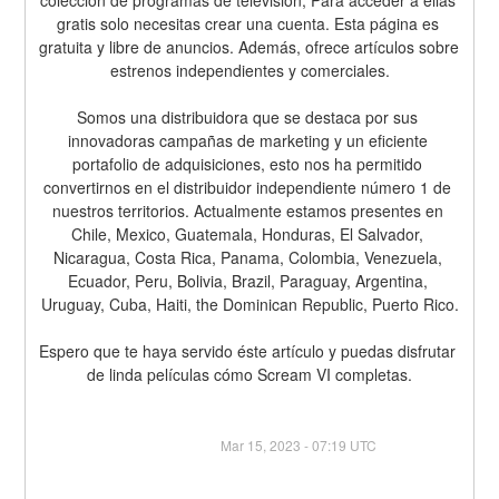
colección de programas de televisión, Para acceder a ellas 
gratis solo necesitas crear una cuenta. Esta página es 
gratuita y libre de anuncios. Además, ofrece artículos sobre 
estrenos independientes y comerciales.
Somos una distribuidora que se destaca por sus 
innovadoras campañas de marketing y un eficiente 
portafolio de adquisiciones, esto nos ha permitido 
convertirnos en el distribuidor independiente número 1 de 
nuestros territorios. Actualmente estamos presentes en 
Chile, Mexico, Guatemala, Honduras, El Salvador, 
Nicaragua, Costa Rica, Panama, Colombia, Venezuela, 
Ecuador, Peru, Bolivia, Brazil, Paraguay, Argentina, 
Uruguay, Cuba, Haiti, the Dominican Republic, Puerto Rico.
Espero que te haya servido éste artículo y puedas disfrutar 
de linda películas cómo Scream VI completas.

Mar 
15
, 
2023
 - 
07:19
 UTC