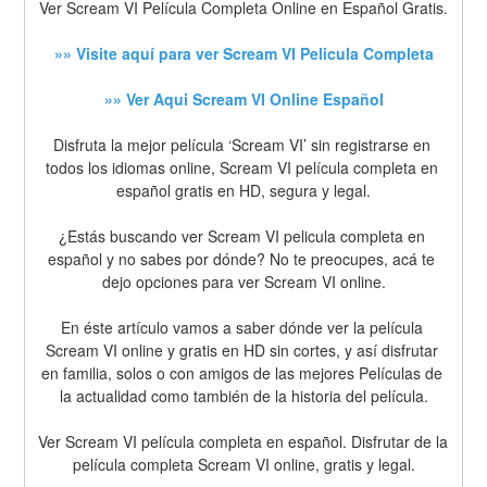
Ver Scream VI Película Completa Online en Español Gratis.
»» Visite aquí para ver Scream VI Pelicula Completa
»» Ver Aqui Scream VI Online Español
Disfruta la mejor película ‘Scream VI’ sin registrarse en 
todos los idiomas online, Scream VI película completa en 
español gratis en HD, segura y legal.
¿Estás buscando ver Scream VI pelicula completa en 
español y no sabes por dónde? No te preocupes, acá te 
dejo opciones para ver Scream VI online.
En éste artículo vamos a saber dónde ver la película 
Scream VI online y gratis en HD sin cortes, y así disfrutar 
en familia, solos o con amigos de las mejores Películas de 
la actualidad como también de la historia del película.
Ver Scream VI película completa en español. Disfrutar de la 
película completa Scream VI online, gratis y legal.