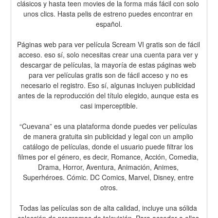
clásicos y hasta teen movies de la forma más fácil con solo 
unos clics. Hasta pelis de estreno puedes encontrar en 
español.
Páginas web para ver película Scream VI gratis son de fácil 
acceso. eso sí, solo necesitas crear una cuenta para ver y 
descargar de películas, la mayoría de estas páginas web 
para ver películas gratis son de fácil acceso y no es 
necesario el registro. Eso sí, algunas incluyen publicidad 
antes de la reproducción del título elegido, aunque esta es 
casi imperceptible.
“Cuevana” es una plataforma donde puedes ver películas 
de manera gratuita sin publicidad y legal con un amplio 
catálogo de películas, donde el usuario puede filtrar los 
filmes por el género, es decir, Romance, Acción, Comedia, 
Drama, Horror, Aventura, Animación, Animes, 
Superhéroes. Cómic. DC Comics, Marvel, Disney, entre 
otros.
Todas las películas son de alta calidad, incluye una sólida 