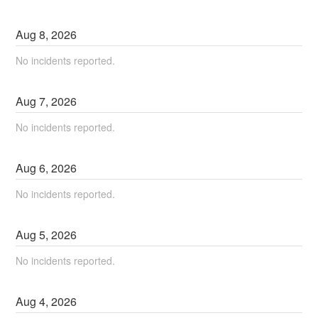
Aug
8
,
2026
No incidents reported.
Aug
7
,
2026
No incidents reported.
Aug
6
,
2026
No incidents reported.
Aug
5
,
2026
No incidents reported.
Aug
4
,
2026