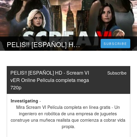
PELIS!! [ESPAÑOL] HD - Scream VI vER Online Pelicula completa mega 720p
SUBSCRIBE
PELIS!! [ESPAÑOL] HD - Scream VI 
Subscribe
vER Online Pelicula completa mega 
720p
Investigating
-
Mira Scream VI Película completa en línea gratis - Un 
ingeniero en robótica de una empresa de juguetes 
construye una muñeca realista que comienza a cobrar vida 
propia.