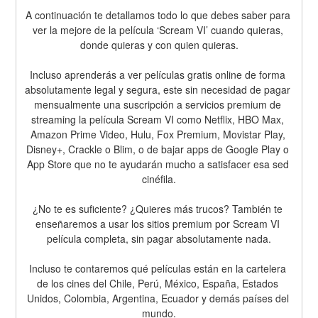
A continuación te detallamos todo lo que debes saber para 
ver la mejore de la película ‘Scream VI’ cuando quieras, 
donde quieras y con quien quieras.
Incluso aprenderás a ver películas gratis online de forma 
absolutamente legal y segura, este sin necesidad de pagar 
mensualmente una suscripción a servicios premium de 
streaming la película Scream VI como Netflix, HBO Max, 
Amazon Prime Video, Hulu, Fox Premium, Movistar Play, 
Disney+, Crackle o Blim, o de bajar apps de Google Play o 
App Store que no te ayudarán mucho a satisfacer esa sed 
cinéfila.
¿No te es suficiente? ¿Quieres más trucos? También te 
enseñaremos a usar los sitios premium por Scream VI 
película completa, sin pagar absolutamente nada.
Incluso te contaremos qué películas están en la cartelera 
de los cines del Chile, Perú, México, España, Estados 
Unidos, Colombia, Argentina, Ecuador y demás países del 
mundo.