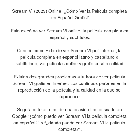
Scream VI (2023) Online: ¿Cómo Ver la Película completa 
en Español Gratis?
Esto es cómo ver Scream VI online, la película completa en 
español y subtítulos.
Conoce cómo y dónde ver Scream VI por Internet, la 
película completa en español latino y castellano o 
subtitulado, ver películas online y gratis en alta calidad.
Existen dos grandes problemas a la hora de ver película 
Scream VI gratis en internet: Los continuos parones en la 
reproducción de la película y la calidad en la que se 
reproduce.
Seguramnte en más de una ocasión has buscado en 
Google “¿cómo puedo ver Scream VI la película completa 
en español?” o “¿dónde puedo ver Scream VI la película 
completa?”.